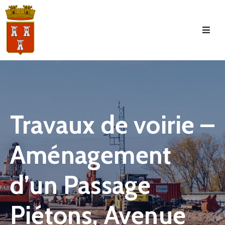
Accueil
La
Commune
Tourisme
Travaux de voirie –
Manifestations
Aménagement
Vie
Municipale
d’un Passage
Services
Jeunesse
Piétons, Avenue