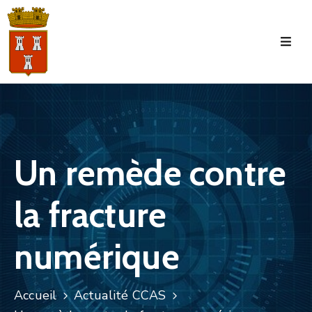
Accueil
La
Commune
Tourisme
Un remède contre
Manifestations
la fracture
Vie
Municipale
numérique
Services
Jeunesse
Accueil
Actualité CCAS