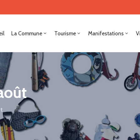
il
La Commune
Tourisme
Manifestations
V
 août
ût