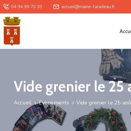
04 94 99 70 30
accueil@mairie-taradeau.fr
Accue
Vide grenier le 25
Accueil
Evenements
Vide grenier le 25 ao