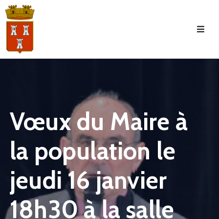
Accueil
La
Commune
Tourisme
Vœux du Maire à
Manifestations
la population le
Vie
Municipale
jeudi 16 janvier
Services
Jeunesse
18h30 à la salle