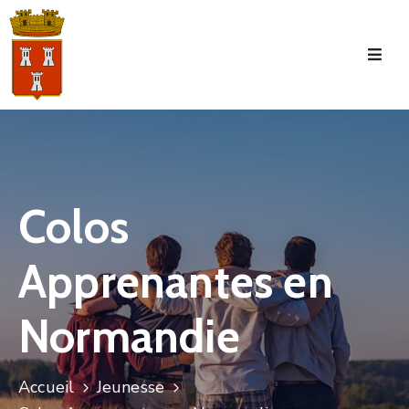
Accueil
La
Commune
Tourisme
Colos
Manifestations
Apprenantes en
Vie
Municipale
Normandie
Services
Jeunesse
Accueil
Jeunesse