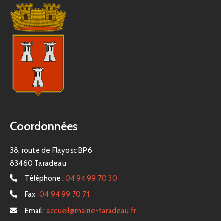
Coordonnées
38, route de Flayosc BP6
83460 Taradeau
Téléphone :
04 94 99 70 30
Fax :
04 94 99 70 71
Email :
accueil@mairie-taradeau.fr