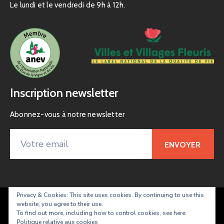
Le lundi et le vendredi de 9h à 12h.
Inscription newsletter
Abonnez-vous à notre newsletter
Privacy & Cookies: This site uses cookies. By continuing to use this
website, you agree to their use.
Taradeau – site officiel de la commune
To find out more, including how to control cookies, see here:
Politique relative aux cookies