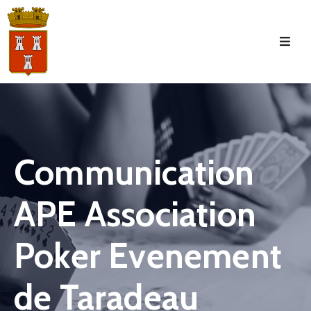
Accueil
La
Commune
Tourisme
Communication
Manifestations
APE Association
Vie
Municipale
Poker Evenement
Services
Jeunesse
de Taradeau