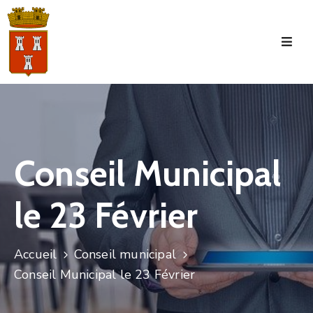
Accueil
La
Commune
Tourisme
Conseil Municipal
Manifestations
le 23 Février
Vie
Municipale
Services
Accueil
Conseil municipal
Conseil Municipal le 23 Février
Jeunesse