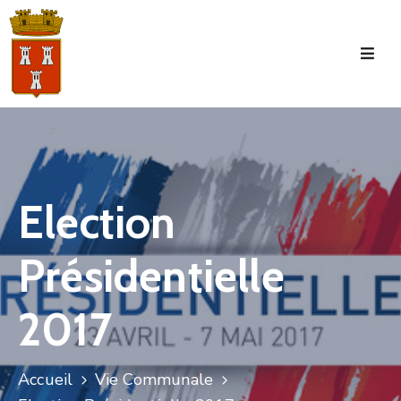
Accueil
La
Commune
Tourisme
Election
Manifestations
Présidentielle
Vie
Municipale
2017
Services
Jeunesse
Accueil
Vie Communale