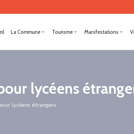
il
La Commune
Tourisme
Manifestations
V
 pour lycéens étrange
 pour lycéens étrangers