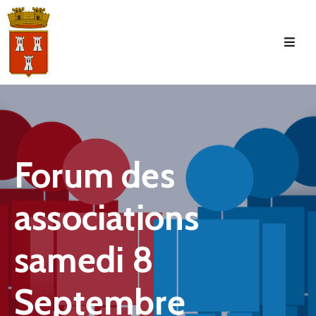
Accueil
La
Commune
Tourisme
Forum des
Manifestations
associations
Vie
Municipale
samedi 8
Services
Jeunesse
Septembre