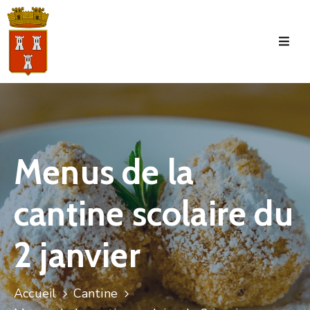
Accueil
La
Commune
Tourisme
Menus de la
Manifestations
cantine scolaire du
Vie
Municipale
2 janvier
Services
Jeunesse
Accueil
Cantine