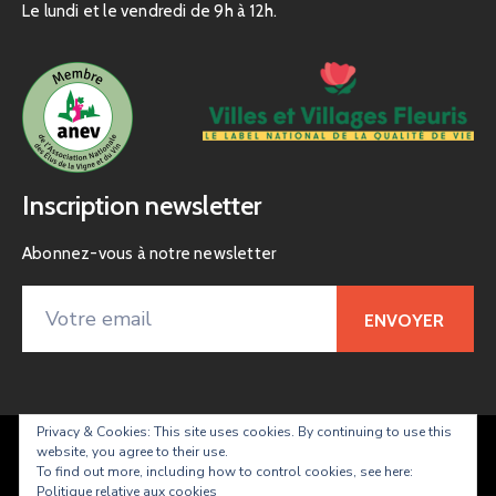
Le lundi et le vendredi de 9h à 12h.
Inscription newsletter
Abonnez-vous à notre newsletter
Privacy & Cookies: This site uses cookies. By continuing to use this
website, you agree to their use.
Taradeau – site officiel de la commune
To find out more, including how to control cookies, see here:
Politique relative aux cookies