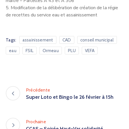
maître – Parcelles A 43 et A 306
5. Modification de la délibération de création de la régie
de recettes du service eau et assainissement
Tags:
assainissement
CAD
conseil municipal
eau
FSIL
Ormeau
PLU
VEFA
Précédente
Super Loto et Bingo le 26 février à 15h
Prochaine
CCAS – Soirée Haut-Var solidarité