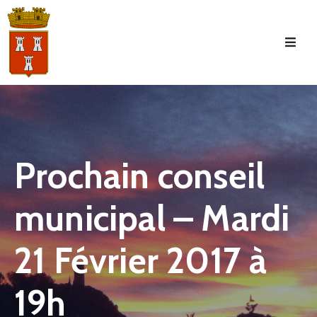
Accueil
La
Commune
Tourisme
Prochain conseil
Manifestations
municipal – Mardi
Vie
Municipale
21 Février 2017 à
Services
Jeunesse
19h