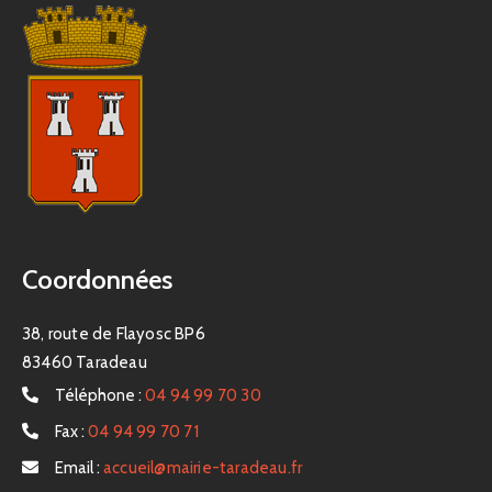
Coordonnées
38, route de Flayosc BP6
83460 Taradeau
Téléphone :
04 94 99 70 30
Fax :
04 94 99 70 71
Email :
accueil@mairie-taradeau.fr