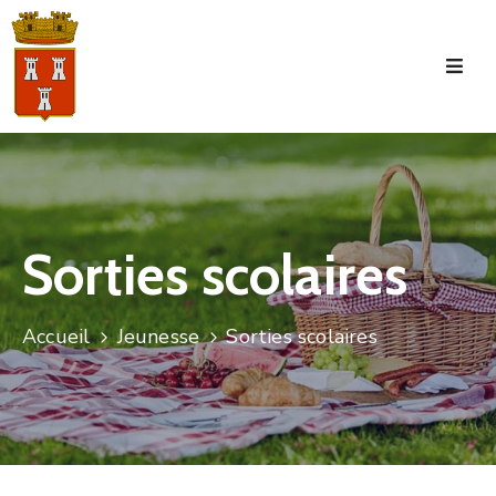
Accueil
La
Commune
Tourisme
Sorties scolaires
Manifestations
Vie
Accueil
Jeunesse
Sorties scolaires
Municipale
Services
Jeunesse