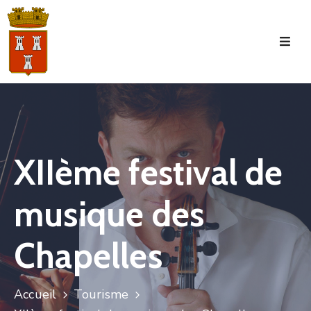
Accueil
La
Commune
Tourisme
XIIème festival de
Manifestations
musique des
Vie
Municipale
Chapelles
Services
Jeunesse
Accueil
Tourisme